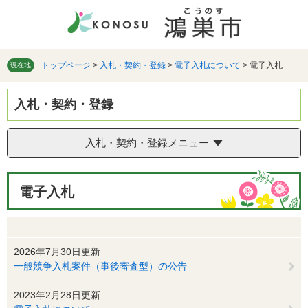
ペ
メ
ー
ニ
ジ
ュ
の
ー
先
を
トップページ
>
入札・契約・登録
>
電子入札について
>
電子入札
現在地
頭
飛
で
ば
入札・契約・登録
す。
し
て
本
入札・契約・登録メニュー
文
へ
本
電子入札
文
2026年7月30日更新
一般競争入札案件（事後審査型）の公告
2023年2月28日更新