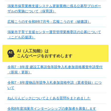
鴻巣市保育業務支援システム更新業務に係る公募型プロポー
ザルの実施について（保育課）
広報こうのす令和8年7月号 - 広報こうのす（秘書課）
鴻巣市子育て支援センター運営管理業務委託の公募について
（こども応援課）
AI（人工知能）は
こんなページをおすすめします
令和7・8年度 建設工事請負等競争入札参加資格審査申請受付
（新規・更新）
令和7・8年度物品等競争入札参加資格申請（業者登録）につ
いて
ねんりんピックについてよくある質問をまとめました
令和8年度鴻巣市インターンシップの参加者を募集します