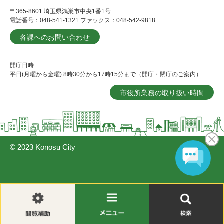
〒365-8601 埼玉県鴻巣市中央1番1号
電話番号：048-541-1321 ファックス：048-542-9818
各課へのお問い合わせ
開庁日時
平日(月曜から金曜) 8時30分から17時15分まで（開庁・閉庁のご案内）
市役所業務の取り扱い時間
© 2023 Konosu City
閲
メ
検
覧
ニ
索
補
ュ
助
ー