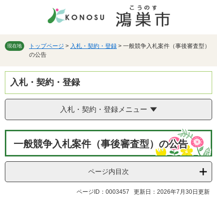
ペ
メ
ー
ニ
ジ
ュ
の
ー
先
を
トップページ
>
入札・契約・登録
>
一般競争入札案件（事後審査型）
現在地
の公告
頭
飛
で
ば
す。
し
入札・契約・登録
て
本
文
入札・契約・登録メニュー
へ
本
一般競争入札案件（事後審査型）の公告
文
ページ内目次
ページID：0003457
更新日：2026年7月30日更新