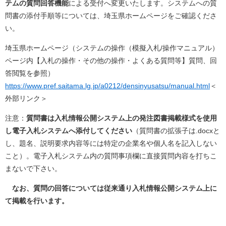
テムの質問回答機能
による受付へ変更いたします。システムへの質
問書の添付手順等については、埼玉県ホームページをご確認くださ
い。
埼玉県ホームページ（システムの操作（模擬入札/操作マニュアル）
ページ内【入札の操作・その他の操作・よくある質問等】質問、回
答閲覧を参照）
https://www.pref.saitama.lg.jp/a0212/densinyusatsu/manual.html
＜
外部リンク＞
注意：
質問書は入札情報公開システム上の発注図書掲載様式を使用
し電子入札システムへ添付してください
（質問書の拡張子は.docxと
し、題名、説明要求内容等には特定の企業名や個人名を記入しない
こと）。電子入札システム内の質問事項欄に直接質問内容を打ちこ
まないで下さい。
なお、質問の回答については従来通り入札情報公開システム上に
て掲載を行います。