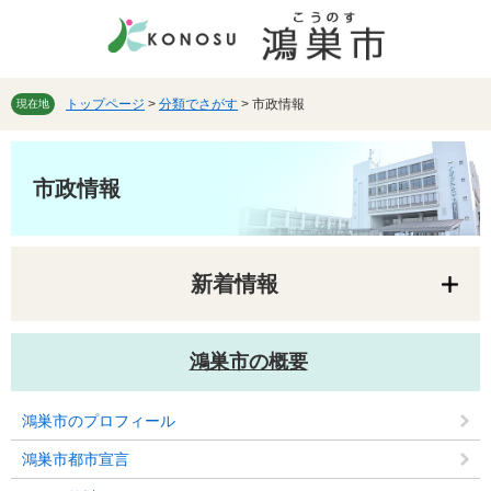
ペ
メ
ー
ニ
ジ
ュ
の
ー
先
を
トップページ
>
分類でさがす
>
市政情報
現在地
頭
飛
で
ば
本
す。
し
文
市政情報
て
本
文
へ
新着情報
鴻巣市の概要
鴻巣市のプロフィール
鴻巣市都市宣言