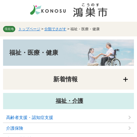
ペ
メ
ー
ニ
ジ
ュ
の
ー
先
を
トップページ
>
分類でさがす
>
福祉・医療・健康
現在地
頭
飛
で
ば
本
す。
し
文
福祉・医療・健康
て
本
文
へ
新着情報
福祉・介護
高齢者支援・認知症支援
介護保険