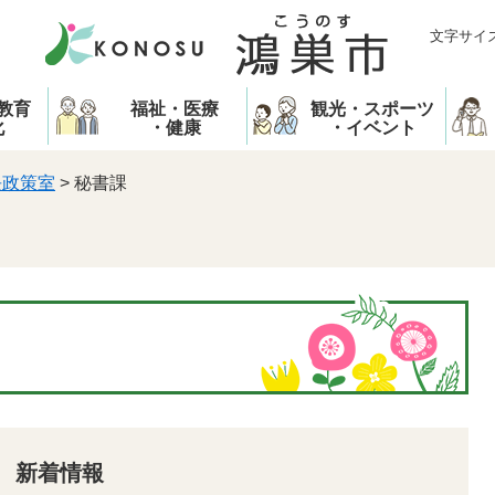
文字サイ
教育
福祉・医療
観光・スポーツ
化
・健康
・イベント
長政策室
>
秘書課
新着情報