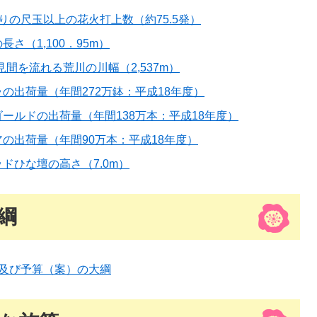
りの尺玉以上の花火打上数（約75.5発）
さ（1,100．95m）
見間を流れる荒川の川幅（2,537m）
の出荷量（年間272万鉢：平成18年度）
ールドの出荷量（年間138万本：平成18年度）
の出荷量（年間90万本：平成18年度）
ドひな壇の高さ（7.0m）
綱
針及び予算（案）の大綱