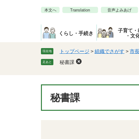
ペ
メ
本文へ
Translation
音声よみあげ
ー
ニ
ジ
ュ
の
ー
子育て・
先
を
くらし・手続き
・文
頭
飛
で
ば
トップページ
>
組織でさがす
>
市
現在地
す。
し
秘書課
足あと
て
本
文
へ
本
秘書課
文