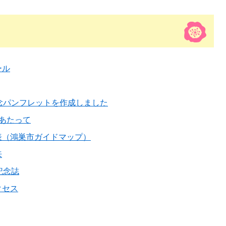
ール
念パンフレットを作成しました
あたって
表（鴻巣市ガイドマップ）
来
記念誌
クセス