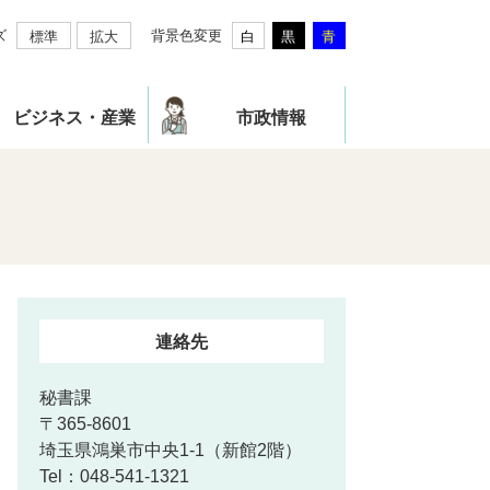
ズ
背景色変更
標準
拡大
白
黒
青
ビジネス・産業
市政情報
連絡先
秘書課
〒365-8601
埼玉県鴻巣市中央1-1（新館2階）
Tel：048-541-1321