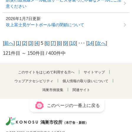
防災行政無線メール配信サービスを装った不審なメールにご注
意ください
2026年1月7日更新
吹上富士見ゲートボール場の閉鎖について
[
前へ
] [
1
] [
2
] [
3
] [
4
] 5 [
6
] [
7
] [
8
] [
9
] [
10
] ･･･ [
14
] [
次へ
]
121件目 ～ 150件目 / 400件中
このサイトをはじめて利用する方へ
サイトマップ
ウェブアクセシビリティ
個人情報の取り扱いについて
鴻巣市例規集
関連サイト
このページの一番上に戻る
鴻巣市役所
（本庁舎・新館）