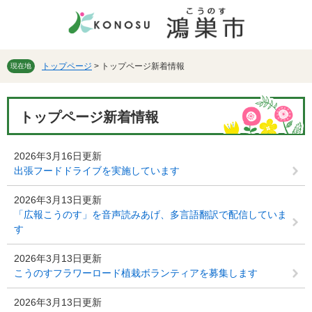
ペ
メ
ー
ニ
ジ
ュ
の
ー
先
を
トップページ
>
トップページ新着情報
現在地
頭
飛
で
ば
本
す。
し
トップページ新着情報
文
て
本
文
2026年3月16日更新
へ
出張フードドライブを実施しています
2026年3月13日更新
「広報こうのす」を音声読みあげ、多言語翻訳で配信していま
す
2026年3月13日更新
こうのすフラワーロード植栽ボランティアを募集します
2026年3月13日更新