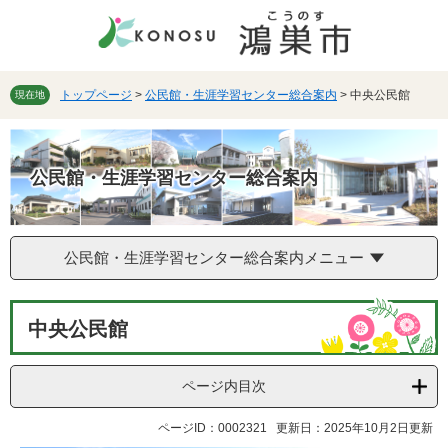
ペ
メ
ー
ニ
ジ
ュ
の
ー
先
を
トップページ
>
公民館・生涯学習センター総合案内
>
中央公民館
現在地
頭
飛
で
ば
す。
し
公民館・生涯学習センター総合案内
て
本
文
へ
公民館・生涯学習センター総合案内メニュー
本
中央公民館
文
ページ内目次
ページID：0002321
更新日：2025年10月2日更新