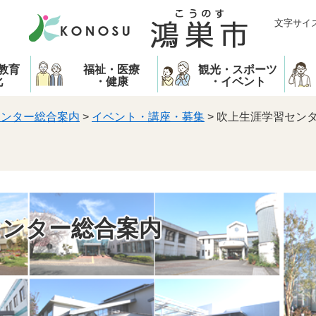
文字サイ
教育
福祉・医療
観光・スポーツ
化
・健康
・イベント
センター総合案内
>
イベント・講座・募集
>
吹上生涯学習セン
センター総合案内