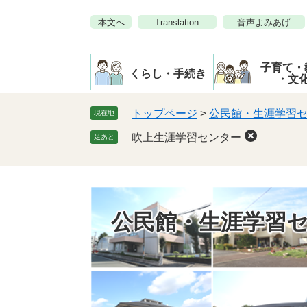
ペ
メ
本文へ
Translation
音声よみあげ
ー
ニ
ジ
ュ
の
ー
子育て・
先
を
くらし・手続き
・文
頭
飛
で
ば
トップページ
>
公民館・生涯学習
現在地
す。
し
吹上生涯学習センター
足あと
て
本
文
へ
公民館・生涯学習