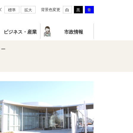
ズ
背景色変更
標準
拡大
白
黒
青
ビジネス・産業
市政情報
ター