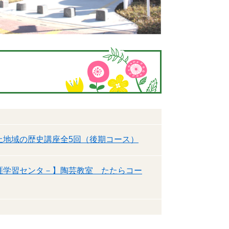
上地域の歴史講座全5回（後期コース）
涯学習センタ－】陶芸教室 たたらコー