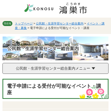
ペ
メ
ー
ニ
ジ
ュ
の
ー
先
を
トップページ
>
公民館・生涯学習センター総合案内
>
イベント・講
現在地
座・募集
>
電子申請による受付が可能なイベント・講座
頭
飛
で
ば
す。
し
て
公民館・生涯学習センター総合案内
本
文
へ
公民館・生涯学習センター総合案内メニュー
本
電子申請による受付が可能なイベント・講
文
座