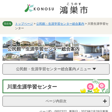
ペ
メ
ー
ニ
ジ
ュ
の
ー
先
を
トップページ
>
公民館・生涯学習センター総合案内
>
川里生涯学習セ
現在地
ンター
頭
飛
で
ば
す。
し
て
公民館・生涯学習センター総合案内
本
文
へ
公民館・生涯学習センター総合案内メニュー
本
川里生涯学習センター
文
ページ内目次
ページID：0002322
更新日：2023年2月28日更新