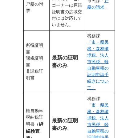
市民課「
戸
戸籍の附
コーナーは戸籍
籍の請求
」
票
証明書の広域交
付には対応して
いません。
税務課
「市・県民
所得証明
税・森林環
書
境税、法人
最新の証明
課税証明
市民税、軽
書
書のみ
自動車税の
非課税証
証明申請手
明書
続きについ
て」
税務課
「
市・県民
軽自動車
税・森林環
税納税証
境税、法人
最新の証明
継
明書（
市民税、軽
書のみ
続検査
自動車税の
証明申請手