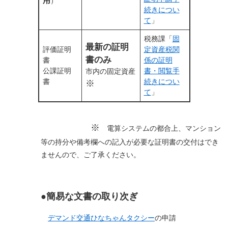
用
）
続きについ
て
」
税務課「
固
最新の証明
評価証明
定資産税関
書のみ
書
係の証明
公課証明
書・閲覧手
​市内の固定資産
書
続きについ
※
て
」
※
電算システムの都合上、マンション
等の持分や備考欄への記入が必要な証明書の交付はでき
ませんので、ご了承ください。
●簡易な文書の取り次ぎ
デマンド交通ひなちゃんタクシー
の申請