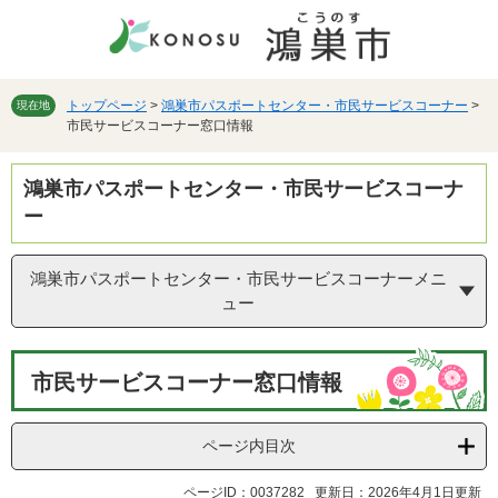
ペ
メ
ー
ニ
ジ
ュ
の
ー
先
を
トップページ
>
鴻巣市パスポートセンター・市民サービスコーナー
>
現在地
市民サービスコーナー窓口情報
頭
飛
で
ば
す。
し
鴻巣市パスポートセンター・市民サービスコーナ
て
ー
本
文
へ
鴻巣市パスポートセンター・市民サービスコーナーメニ
ュー
本
市民サービスコーナー窓口情報
文
ページ内目次
ページID：0037282
更新日：2026年4月1日更新