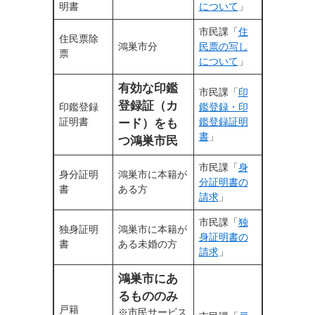
明書
について
」
市民課「
住
住民票除
鴻巣市分
民票の写し
票
について
」
有効な印鑑
市民課「
印
登録証（カ
印鑑登録
鑑登録・印
証明書
鑑登録証明
ード）をも
書
」
つ鴻巣市民
市民課「
身
身分証明
鴻巣市に本籍が
分証明書の
書
ある方
請求
」
市民課「
独
独身証明
鴻巣市に本籍が
身証明書の
書
ある未婚の方
請求
」
鴻巣市にあ
るもののみ
戸籍
※市民サービス