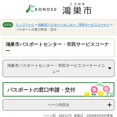
ペ
メ
ー
ニ
ジ
ュ
の
ー
先
を
トップページ
>
鴻巣市パスポートセンター・市民サービスコーナー
>
現在地
パスポートの窓口申請・交付
頭
飛
で
ば
す。
し
鴻巣市パスポートセンター・市民サービスコーナ
て
ー
本
文
へ
鴻巣市パスポートセンター・市民サービスコーナーメニ
ュー
本
パスポートの窓口申請・交付
文
ページ内目次
ページID：0021174
更新日：2026年8月6日更新