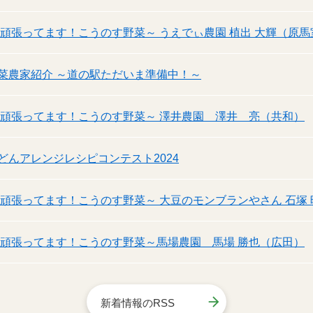
～頑張ってます！こうのす野菜～ うえでぃ農園 植出 大輝（原馬
菜農家紹介 ～道の駅ただいま準備中！～
～頑張ってます！こうのす野菜～ 澤井農園 澤井 亮（共和）
どんアレンジレシピコンテスト2024
～頑張ってます！こうのす野菜～ 大豆のモンブランやさん 石塚
～頑張ってます！こうのす野菜～馬場農園 馬場 勝也（広田）
新着情報のRSS