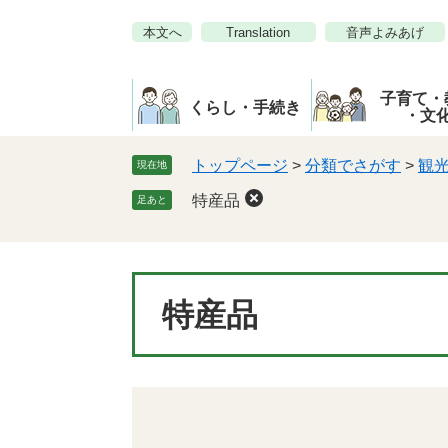
ペ
メ
本文へ
Translation
音声よみあげ
ー
ニ
ジ
ュ
の
ー
子育て・
先
を
くらし・手続き
・文
頭
飛
で
ば
トップページ
>
分類でさがす
>
観
現在地
す。
し
特産品
足あと
て
本
文
へ
本
特産品
文