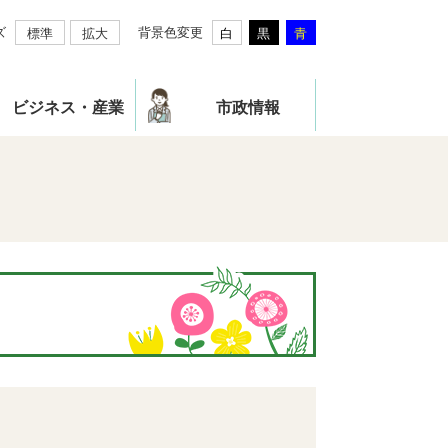
ズ
背景色変更
標準
拡大
白
黒
青
ビジネス・産業
市政情報