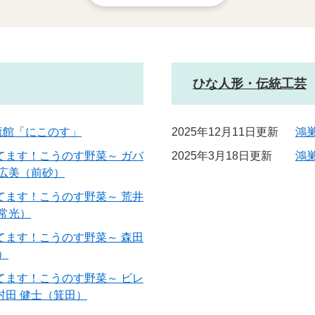
ひな人形・伝統工芸
流館「にこのす」
2025年12月11日更新
鴻
てます！こうのす野菜～ ガバ
2025年3月18日更新
鴻
・広美（前砂）
てます！こうのす野菜～ 荒井
（常光）
てます！こうのす野菜～ 森田
）
てます！こうのす野菜～ ビレ
村田 健士（箕田）