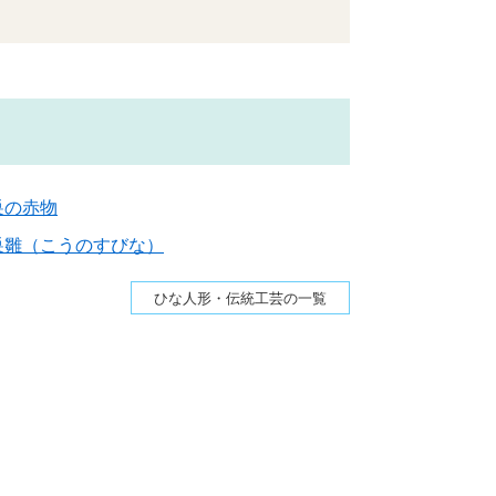
巣の赤物
巣雛（こうのすびな）
ひな人形・伝統工芸の一覧