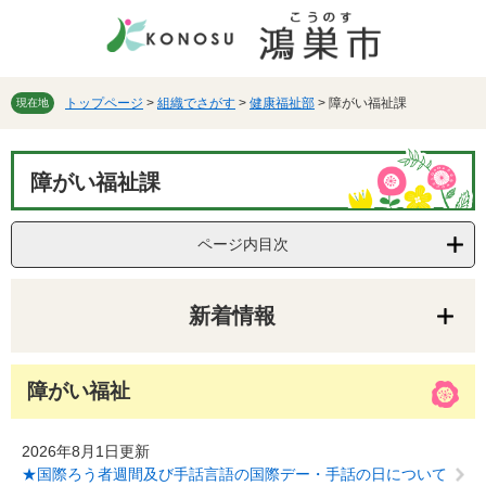
ペ
メ
ー
ニ
ジ
ュ
の
ー
先
を
トップページ
>
組織でさがす
>
健康福祉部
>
障がい福祉課
現在地
頭
飛
で
ば
本
す。
し
障がい福祉課
文
て
本
文
ページ内目次
へ
新着情報
障がい福祉
2026年8月1日更新
★国際ろう者週間及び手話言語の国際デー・手話の日について