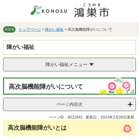
ペ
メ
ー
ニ
ジ
ュ
の
ー
先
を
トップページ
>
障がい福祉
>
高次脳機能障がいについて
現在地
頭
飛
で
ば
障がい福祉
す。
し
て
本
障がい福祉メニュー
文
へ
本
高次脳機能障がいについて
文
ページ内目次
ページID：0022641
更新日：2023年2月28日更新
高次脳機能障がいとは