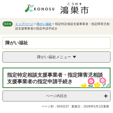
ペ
メ
ー
ニ
ジ
ュ
の
ー
先
を
トップページ
>
障がい福祉
>
指定特定相談支援事業者・指定障害児相
現在地
談支援事業者の指定申請手続き
頭
飛
で
ば
す。
し
障がい福祉
て
本
文
障がい福祉メニュー
へ
本
指定特定相談支援事業者・指定障害児相談
文
支援事業者の指定申請手続き
ページ内目次
ページID：0043237
更新日：2026年5月1日更新