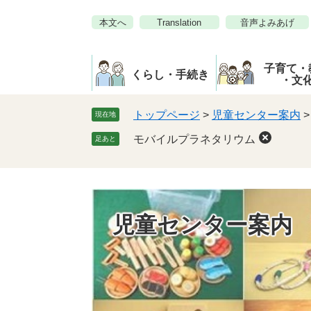
ペ
メ
本文へ
Translation
音声よみあげ
ー
ニ
ジ
ュ
の
ー
子育て・
先
を
くらし・手続き
・文
頭
飛
で
ば
トップページ
>
児童センター案内
現在地
す。
し
モバイルプラネタリウム
足あと
て
本
文
へ
児童センター案内