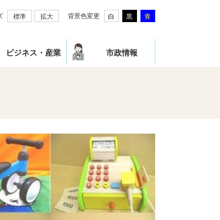
ズ
背景色変更
標準
拡大
白
黒
青
ビジネス・産業
市政情報