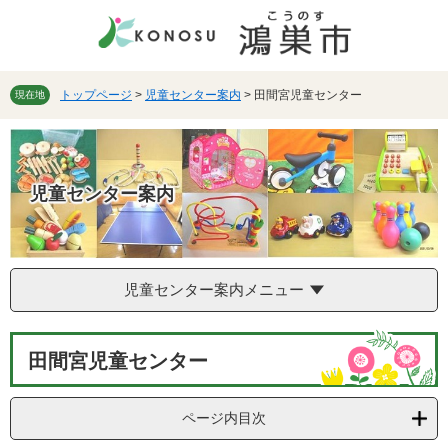
ペ
メ
ー
ニ
ジ
ュ
の
ー
先
を
トップページ
>
児童センター案内
>
田間宮児童センター
現在地
頭
飛
で
ば
す。
し
て
児童センター案内
本
文
へ
児童センター案内メニュー
本
田間宮児童センター
文
ページ内目次