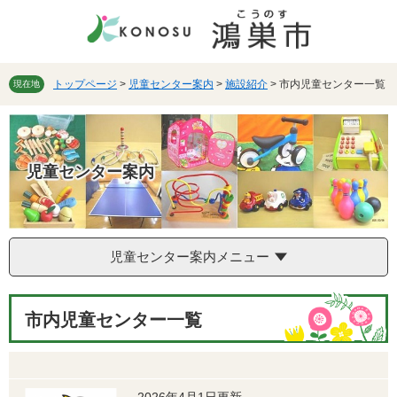
ペ
メ
ー
ニ
ジ
ュ
の
ー
先
を
トップページ
>
児童センター案内
>
施設紹介
>
市内児童センター一覧
現在地
頭
飛
で
ば
す。
し
て
児童センター案内
本
文
へ
児童センター案内メニュー
本
市内児童センター一覧
文
2026年4月1日更新