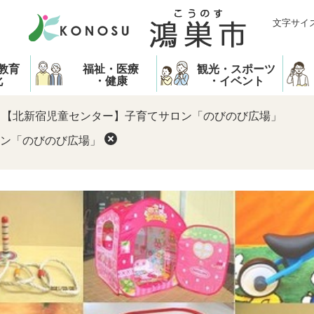
文字サイ
教育
福祉・医療
観光・スポーツ
化
・健康
・イベント
>
【北新宿児童センター】子育てサロン「のびのび広場」
ン「のびのび広場」