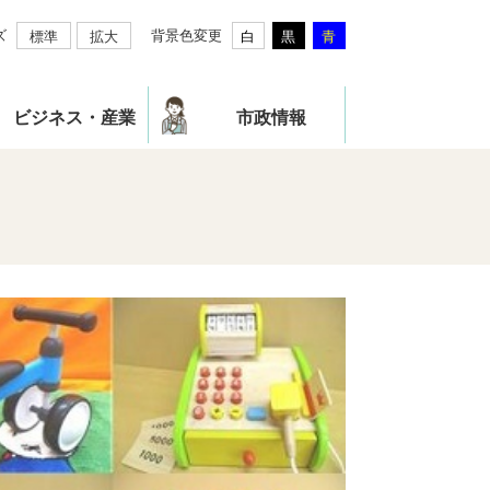
ズ
背景色変更
標準
拡大
白
黒
青
ビジネス・産業
市政情報