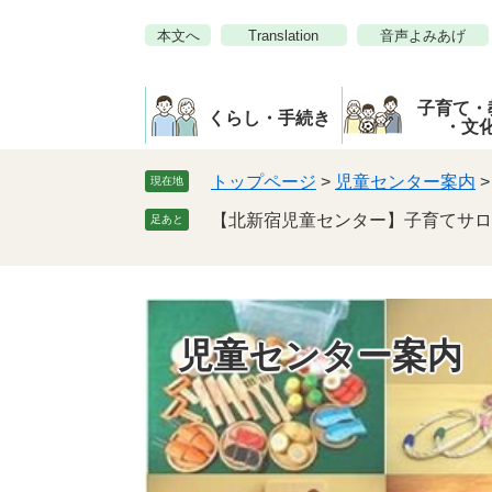
ペ
メ
本文へ
Translation
音声よみあげ
ー
ニ
ジ
ュ
の
ー
子育て・
先
を
くらし・手続き
・文
頭
飛
で
ば
トップページ
>
児童センター案内
現在地
す。
し
【北新宿児童センター】子育てサロ
足あと
て
本
文
へ
児童センター案内