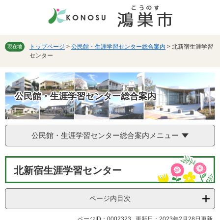
ペ
メ
ー
ニ
ジ
ュ
の
ー
先
を
トップページ
>
公民館・生涯学習センター総合案内
>
北新宿生涯学習
現在地
センター
頭
飛
で
ば
す。
し
て
公民館・生涯学習センター総合案内
本
文
へ
公民館・生涯学習センター総合案内メニュー
本
北新宿生涯学習センター
文
ページ内目次
ページID：0002323
更新日：2023年2月28日更新