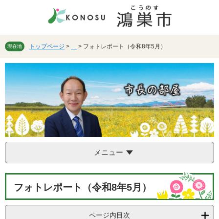
ペ
メ
ー
ニ
ジ
ュ
の
ー
先
を
トップページ
>
>
フォトレポート（令和8年5月）
現在地
頭
飛
で
ば
す。
し
て
本
文
へ
メニュー
本
フォトレポート（令和8年5月）
文
ページ内目次