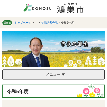
ペ
メ
ー
ニ
ジ
ュ
の
ー
先
を
トップページ
>
>
市長記者会見
>
令和5年度
現在地
頭
飛
で
ば
す。
し
て
本
文
へ
メニュー
本
令和5年度
文