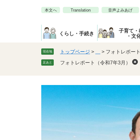
ペ
メ
本文へ
Translation
音声よみあげ
ー
ニ
ジ
ュ
の
ー
子育て・
先
を
くらし・手続き
・文
頭
飛
で
ば
トップページ
>
>
フォトレポート
現在地
す。
し
フォトレポート（令和7年3月）
足あと
て
本
文
へ