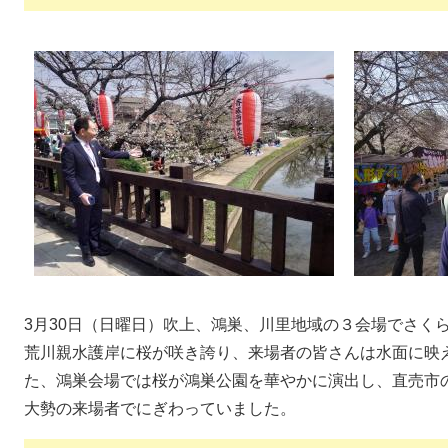
3月30日（日曜日）吹上、鴻巣、川里地域の３会場でさく
荒川親水護岸に桜が咲き誇り、来場者の皆さんは水面に映
た、鴻巣会場では桜が鴻巣公園を華やかに演出し、直売市
大勢の来場者でにぎわっていました。