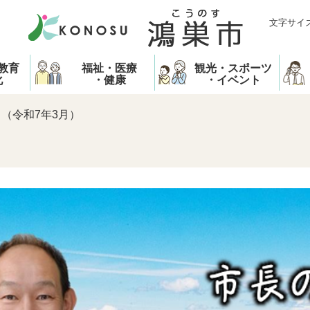
文字サイ
教育
福祉・医療
観光・スポーツ
化
・健康
・イベント
（令和7年3月）