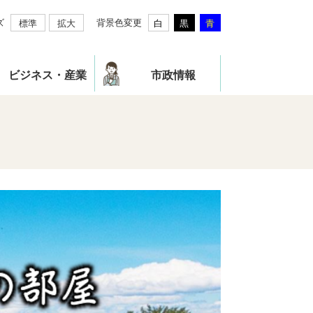
ズ
背景色変更
標準
拡大
白
黒
青
ビジネス・産業
市政情報