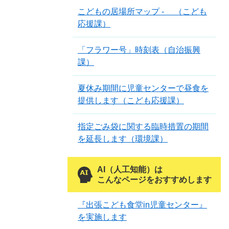
こどもの居場所マップ - （こども
応援課）
「フラワー号」時刻表（自治振興
課）
夏休み期間に児童センターで昼食を
提供します（こども応援課）
指定ごみ袋に関する臨時措置の期間
を延長します（環境課）
AI（人工知能）は
こんなページをおすすめします
『出張こども食堂in児童センター』
を実施します