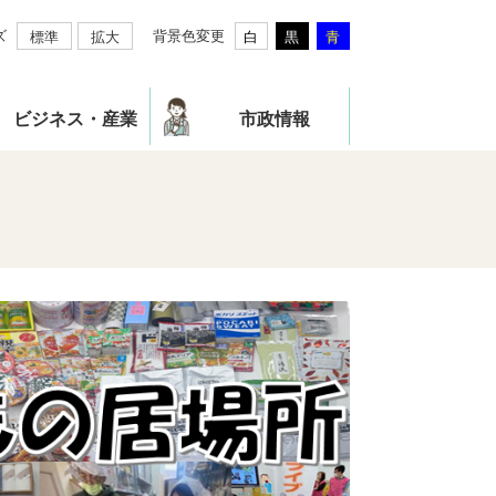
ズ
背景色変更
標準
拡大
白
黒
青
ビジネス・産業
市政情報