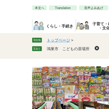
ペ
メ
本文へ
Translation
音声よみあげ
ー
ニ
ジ
ュ
の
ー
子育て・
先
を
くらし・手続き
・文
頭
飛
で
ば
トップページ
>
現在地
す。
し
鴻巣市 こどもの居場所
足あと
て
本
文
へ