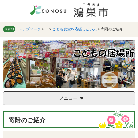
ペ
メ
ー
ニ
ジ
ュ
の
ー
先
を
トップページ
>
>
こども食堂を応援したい人
>
寄附のご紹介
現在地
頭
飛
で
ば
す。
し
て
本
文
へ
メニュー
本
寄附のご紹介
文