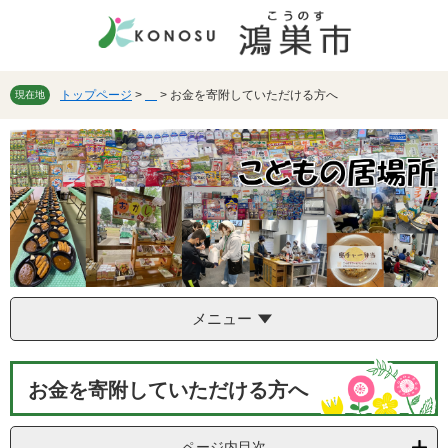
ペ
メ
ー
ニ
ジ
ュ
の
ー
先
を
トップページ
>
>
お金を寄附していただける方へ
現在地
頭
飛
で
ば
す。
し
て
本
文
へ
メニュー
本
お金を寄附していただける方へ
文
ページ内目次