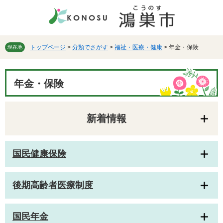
ペ
メ
ー
ニ
ジ
ュ
の
ー
先
を
トップページ
>
分類でさがす
>
福祉・医療・健康
>
年金・保険
現在地
頭
飛
で
ば
本
す。
し
年金・保険
文
て
本
文
新着情報
へ
国民健康保険
後期高齢者医療制度
国民年金