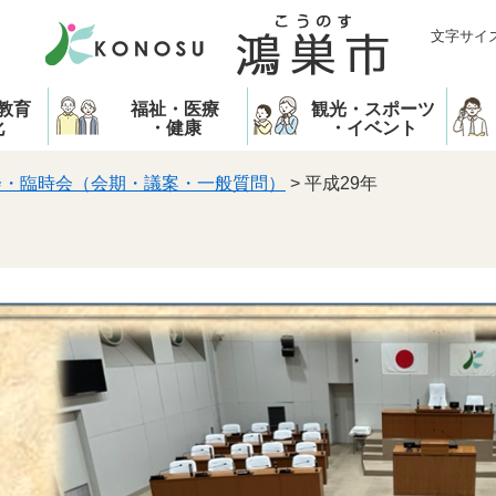
文字サイ
教育
福祉・医療
観光・スポーツ
化
・健康
・イベント
会・臨時会（会期・議案・一般質問）
>
平成29年