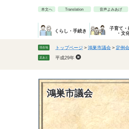
ペ
メ
本文へ
Translation
音声よみあげ
ー
ニ
ジ
ュ
の
ー
子育て・
先
を
くらし・手続き
・文
頭
飛
で
ば
トップページ
>
鴻巣市議会
>
定例
現在地
す。
し
平成29年
足あと
て
本
文
へ
鴻巣市議会