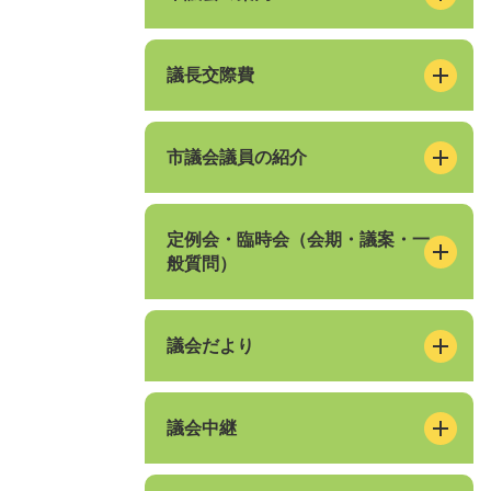
議長交際費
市議会議員の紹介
定例会・臨時会（会期・議案・一
般質問）
議会だより
議会中継