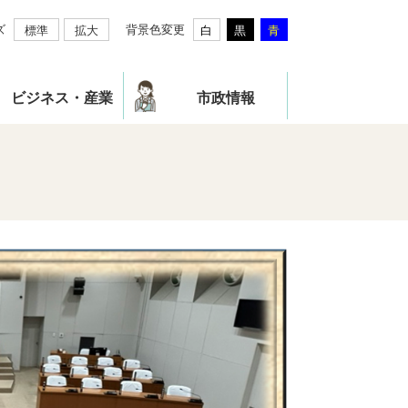
ズ
背景色変更
標準
拡大
白
黒
青
ビジネス・産業
市政情報