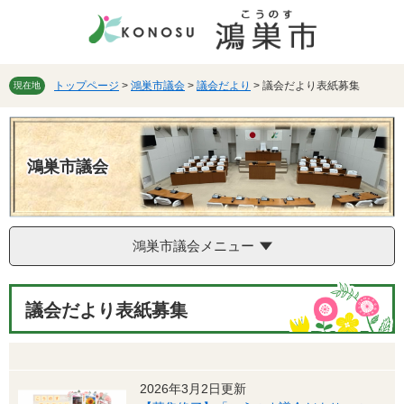
ペ
メ
ー
ニ
ジ
ュ
の
ー
先
を
トップページ
>
鴻巣市議会
>
議会だより
>
議会だより表紙募集
現在地
頭
飛
で
ば
す。
し
て
鴻巣市議会
本
文
へ
鴻巣市議会メニュー
本
議会だより表紙募集
文
2026年3月2日更新