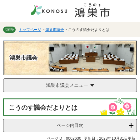
ペ
メ
ー
ニ
ジ
ュ
の
ー
先
を
トップページ
>
鴻巣市議会
>
こうのす議会だよりとは
現在地
頭
飛
で
ば
す。
し
て
鴻巣市議会
本
文
へ
鴻巣市議会メニュー
本
こうのす議会だよりとは
文
ページ内目次
ページID：0002630
更新日：2023年10月31日更新