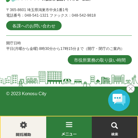
〒365-8601 埼玉県鴻巣市中央1番1号
電話番号：048-541-1321 ファックス：048-542-9818
各課へのお問い合わせ
開庁日時
平日(月曜から金曜) 8時30分から17時15分まで（開庁・閉庁のご案内）
市役所業務の取り扱い時間
© 2023 Konosu City
閲
メ
検
覧
ニ
索
補
ュ
助
ー