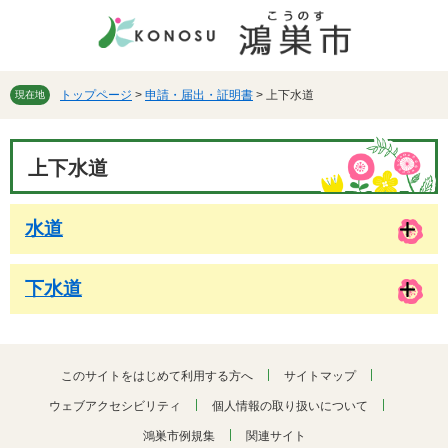
ペ
メ
ー
ニ
ジ
ュ
の
ー
先
を
トップページ
>
申請・届出・証明書
>
上下水道
現在地
頭
飛
で
ば
本
す。
し
上下水道
文
て
本
文
水道
へ
下水道
このサイトをはじめて利用する方へ
サイトマップ
ウェブアクセシビリティ
個人情報の取り扱いについて
鴻巣市例規集
関連サイト