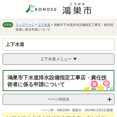
ペ
メ
ー
ニ
ジ
ュ
の
ー
先
を
トップページ
>
上下水道
>
鴻巣市下水道排水設備指定工事店・責任技
現在地
術者に係る申請について
頭
飛
で
ば
す。
し
上下水道
て
本
文
上下水道メニュー
へ
本
鴻巣市下水道排水設備指定工事店・責任技
文
術者に係る申請について
ページ内目次
ページID：0001064
更新日：2024年12月2日更新