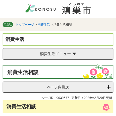
ペ
メ
ー
ニ
ジ
ュ
の
ー
先
を
トップページ
>
消費生活
>
消費生活相談
現在地
頭
飛
で
ば
消費生活
す。
し
て
本
消費生活メニュー
文
へ
本
消費生活相談
文
ページ内目次
ページID：0039577
更新日：2026年2月20日更新
消費生活相談