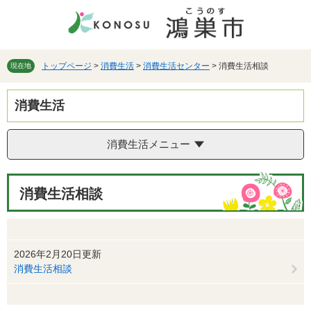
ペ
メ
ー
ニ
ジ
ュ
の
ー
先
を
トップページ
>
消費生活
>
消費生活センター
>
消費生活相談
現在地
頭
飛
で
ば
消費生活
す。
し
て
本
消費生活メニュー
文
へ
本
消費生活相談
文
2026年2月20日更新
消費生活相談