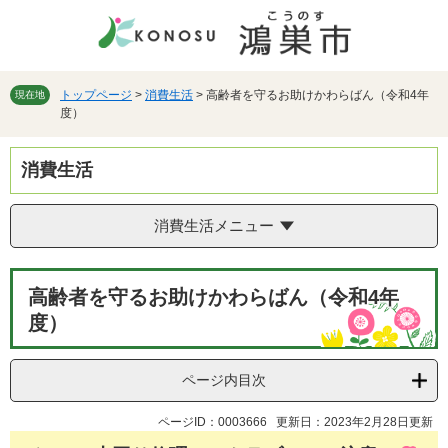
ペ
メ
ー
ニ
ジ
ュ
の
ー
先
を
トップページ
>
消費生活
>
高齢者を守るお助けかわらばん（令和4年
現在地
度）
頭
飛
で
ば
す。
し
消費生活
て
本
文
消費生活メニュー
へ
本
高齢者を守るお助けかわらばん（令和4年
文
度）
ページ内目次
ページID：0003666
更新日：2023年2月28日更新