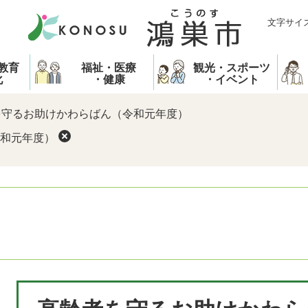
文字サイ
教育
福祉・医療
観光・スポーツ
化
・健康
・イベント
を守るお助けかわらばん（令和元年度）
和元年度）
本
文