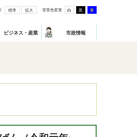
ズ
背景色変更
標準
拡大
白
黒
青
ビジネス・産業
市政情報