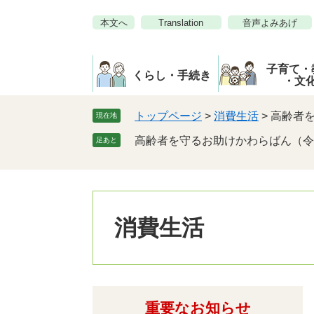
ペ
メ
本文へ
Translation
音声よみあげ
ー
ニ
ジ
ュ
の
ー
子育て・
先
を
くらし・手続き
・文
頭
飛
で
ば
トップページ
>
消費生活
>
高齢者
現在地
す。
し
高齢者を守るお助けかわらばん（令
足あと
て
本
文
へ
消費生活
重要なお知らせ