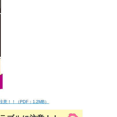
！！（PDF：1.2MB）