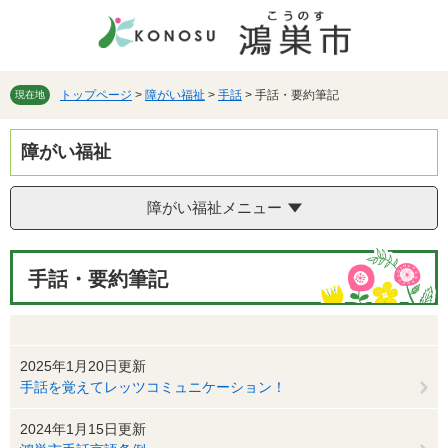
ペ
メ
ー
ニ
ジ
ュ
の
ー
先
を
トップページ
>
障がい福祉
>
手話
>
手話・要約筆記
現在地
頭
飛
で
ば
障がい福祉
す。
し
て
本
障がい福祉メニュー
文
へ
本
手話・要約筆記
文
2025年1月20日更新
手話を覚えてレッツコミュニケーション！
2024年1月15日更新