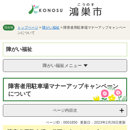
ペ
メ
ー
ニ
ジ
ュ
の
ー
先
を
トップページ
>
障がい福祉
>
障害者用駐車場マナーアップキャンペー
現在地
ンについて
頭
飛
で
ば
す。
し
障がい福祉
て
本
文
障がい福祉メニュー
へ
本
障害者用駐車場マナーアップキャンペーン
文
について
ページ内目次
ページID：0001850
更新日：2023年2月28日更新