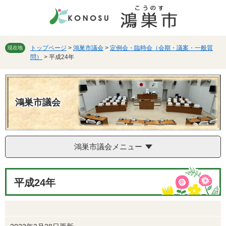
ペ
メ
ー
ニ
ジ
ュ
の
ー
先
を
トップページ
>
鴻巣市議会
>
定例会・臨時会（会期・議案・一般質
現在地
問）
>
平成24年
頭
飛
で
ば
す。
し
て
本
鴻巣市議会
文
へ
鴻巣市議会メニュー
本
平成24年
文