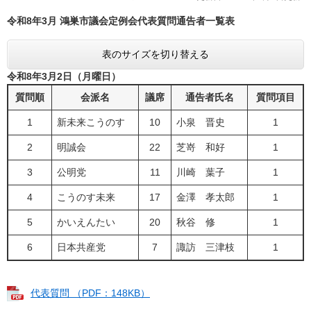
令和8年3月 鴻巣市議会定例会代表質問通告者一覧表
表のサイズを切り替える
令和8年3月2日（月曜日）
質問順
会派名
議席
通告者氏名
質問項目
1
新未来こうのす
10
小泉 晋史
1
2
明誠会
22
芝嵜 和好
1
3
公明党
11
川崎 葉子
1
4
こうのす未来
17
金澤 孝太郎
1
5
かいえんたい
20
秋谷 修
1
6
日本共産党
7
諏訪 三津枝
1
代表質問 （PDF：148KB）