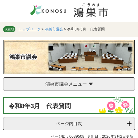
ペ
メ
ー
ニ
ジ
ュ
の
ー
先
を
トップページ
>
鴻巣市議会
>
令和8年3月 代表質問
現在地
頭
飛
で
ば
す。
し
て
鴻巣市議会
本
文
へ
鴻巣市議会メニュー
本
令和8年3月 代表質問
文
ページ内目次
ページID：0039508
更新日：2026年3月2日更新