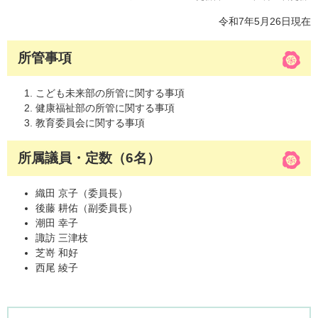
令和7年5月26日現在
所管事項
こども未来部の所管に関する事項
健康福祉部の所管に関する事項
教育委員会に関する事項
所属議員・定数（6名）
織田 京子（委員長）
後藤 耕佑（副委員長）
潮田 幸子
諏訪 三津枝
芝嵜 和好
西尾 綾子