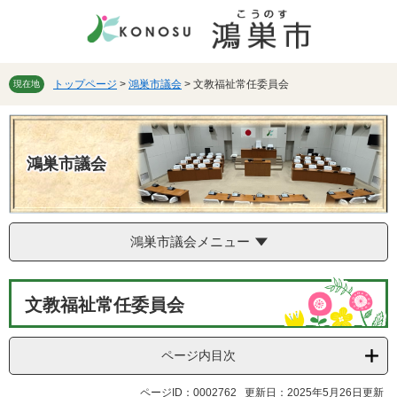
ペ
メ
ー
ニ
ジ
ュ
の
ー
先
を
トップページ
>
鴻巣市議会
>
文教福祉常任委員会
現在地
頭
飛
で
ば
す。
し
て
鴻巣市議会
本
文
へ
鴻巣市議会メニュー
本
文教福祉常任委員会
文
ページ内目次
ページID：0002762
更新日：2025年5月26日更新