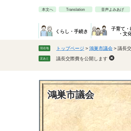
ペ
メ
本文へ
Translation
音声よみあげ
ー
ニ
ジ
ュ
の
ー
子育て・
先
を
くらし・手続き
・文
頭
飛
で
ば
トップページ
>
鴻巣市議会
>
議長
現在地
す。
し
議長交際費を公開します
足あと
て
本
文
へ
鴻巣市議会