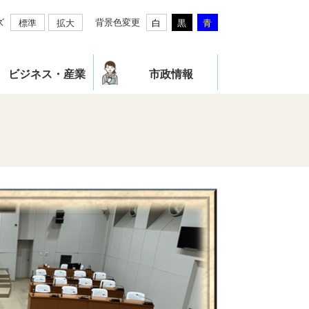
ズ
背景色変更
標準
拡大
白
黒
青
ビジネス・産業
市政情報