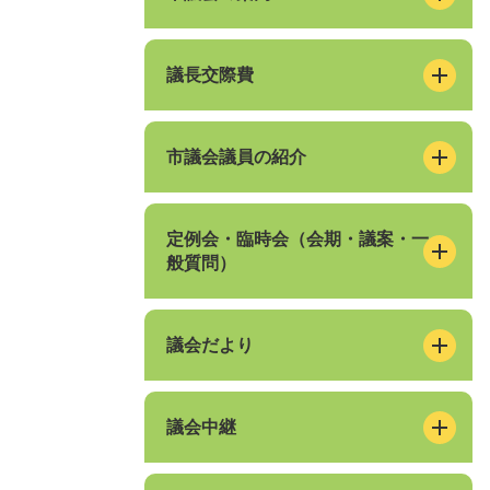
議長交際費
市議会議員の紹介
定例会・臨時会（会期・議案・一
般質問）
議会だより
議会中継