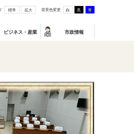
ズ
背景色変更
標準
拡大
白
黒
青
ビジネス・産業
市政情報