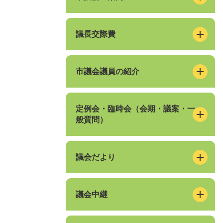
議長交際費
市議会議員の紹介
定例会・臨時会（会期・議案・一
般質問）
議会だより
議会中継