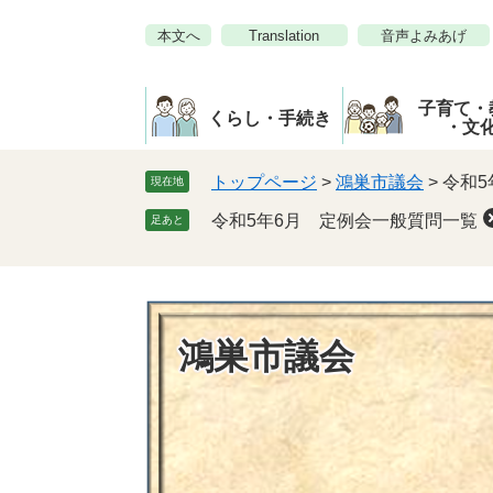
ペ
メ
本文へ
Translation
音声よみあげ
ー
ニ
ジ
ュ
の
ー
子育て・
先
を
くらし・手続き
・文
頭
飛
で
ば
トップページ
>
鴻巣市議会
>
令和5
現在地
す。
し
令和5年6月 定例会一般質問一覧
足あと
て
本
文
へ
鴻巣市議会