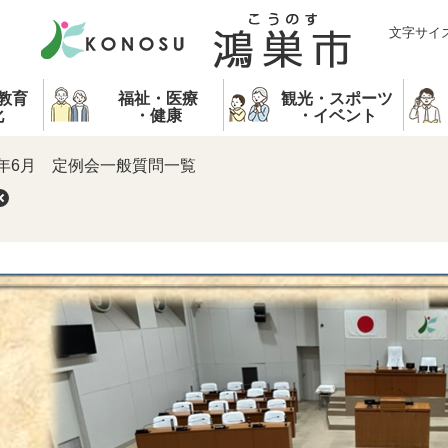
文字サイ
教育
福祉・医療
観光・スポーツ
化
・健康
・イベント
年6月 定例会一般質問一覧