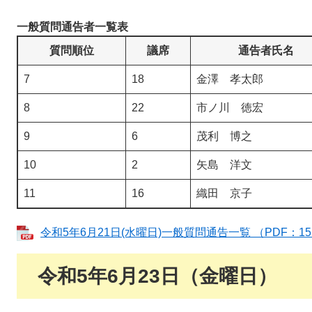
一般質問通告者一覧表
質問順位
議席
通告者氏名
7
18
金澤 孝太郎
8
22
市ノ川 徳宏
9
6
茂利 博之
10
2
矢島 洋文
11
16
織田 京子
令和5年6月21日(水曜日)一般質問通告一覧 （PDF：15
令和5年6月23日（金曜日）