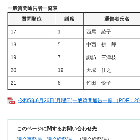
一般質問通告者一覧表
質問順位
議席
通告者氏名
17
1
西尾 綾子
18
5
中西 耕二郎
19
7
諏訪 三津枝
20
19
大塚 佳之
21
8
竹田 悦子
令和5年6月26日(月曜日)一般質問通告一覧 （PDF：20
このページに関するお問い合わせ先
議会事務局
議会総務課
議会総務課