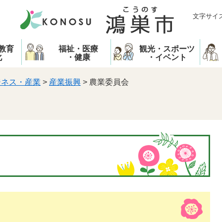
文字サイ
教育
福祉・医療
観光・スポーツ
化
・健康
・イベント
ジネス・産業
>
産業振興
>
農業委員会