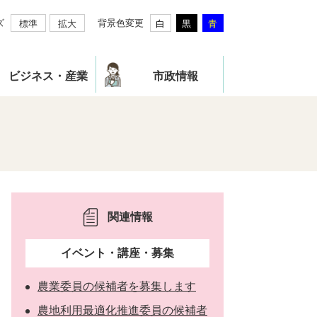
ズ
背景色変更
標準
拡大
白
黒
青
ビジネス・産業
市政情報
関連情報
イベント・講座・募集
農業委員の候補者を募集します
農地利用最適化推進委員の候補者