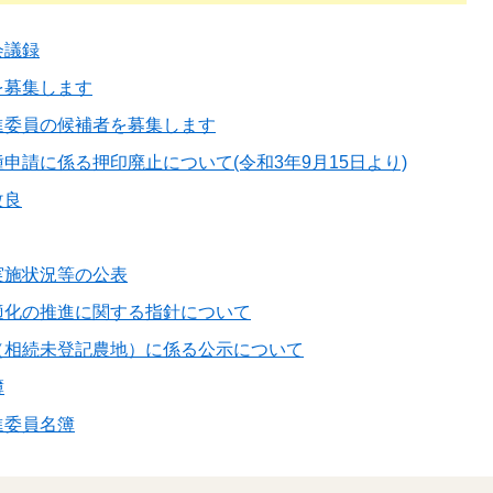
会議録
を募集します
進委員の候補者を募集します
申請に係る押印廃止について(令和3年9月15日より)
改良
実施状況等の公表
適化の推進に関する指針について
（相続未登記農地）に係る公示について
簿
進委員名簿