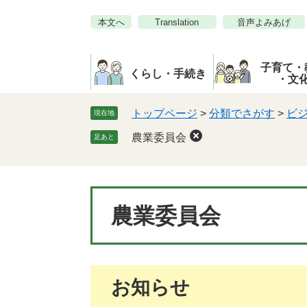
ペ
メ
本文へ
Translation
音声よみあげ
ー
ニ
ジ
ュ
の
ー
子育て・
先
を
くらし・手続き
・文
頭
飛
で
ば
トップページ
>
分類でさがす
>
ビ
現在地
す。
し
農業委員会
足あと
て
本
文
へ
本
農業委員会
文
お知らせ