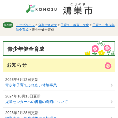
ペ
メ
ー
ニ
ジ
ュ
の
ー
先
を
トップページ
>
分類でさがす
>
子育て・教育・文化
>
子育て・青少年
現在地
健全育成
>
青少年健全育成
頭
飛
で
ば
す。
し
本
て
青少年健全育成
文
本
文
へ
お知らせ
2026年6月12日更新
青少年子育てふれあい体験事業
2024年10月15日更新
児童センターへの書籍の寄附について
2023年2月28日更新