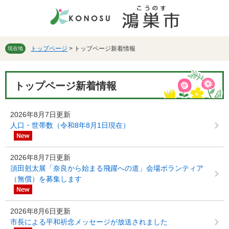
ペ
メ
ー
ニ
ジ
ュ
の
ー
先
を
トップページ
>
トップページ新着情報
現在地
頭
飛
で
ば
本
す。
し
トップページ新着情報
文
て
本
文
2026年8月7日更新
へ
人口・世帯数（令和8年8月1日現在）
2026年8月7日更新
須田剋太展「奈良から始まる飛躍への道」会場ボランティア
（無償）を募集します
2026年8月6日更新
市長による平和祈念メッセージが放送されました