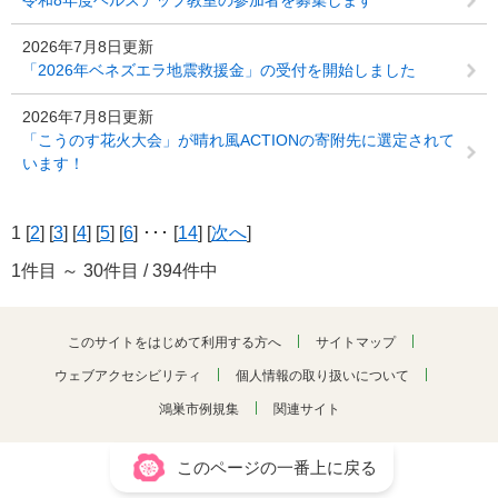
令和8年度ヘルスアップ教室の参加者を募集します
2026年7月8日更新
「2026年ベネズエラ地震救援金」の受付を開始しました
2026年7月8日更新
「こうのす花火大会」が晴れ風ACTIONの寄附先に選定されて
います！
1 [
2
] [
3
] [
4
] [
5
] [
6
] ･･･ [
14
] [
次へ
]
1件目 ～ 30件目 / 394件中
このサイトをはじめて利用する方へ
サイトマップ
ウェブアクセシビリティ
個人情報の取り扱いについて
鴻巣市例規集
関連サイト
このページの一番上に戻る