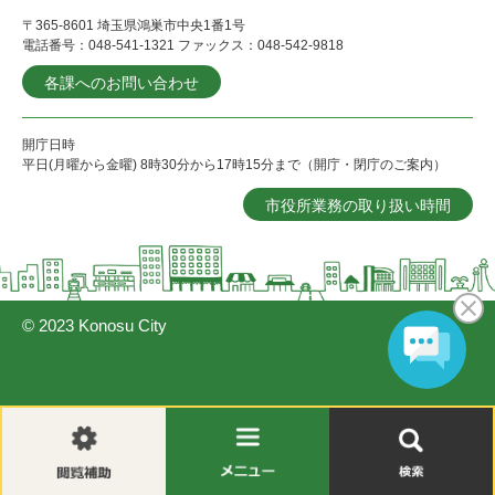
〒365-8601 埼玉県鴻巣市中央1番1号
電話番号：048-541-1321 ファックス：048-542-9818
各課へのお問い合わせ
開庁日時
平日(月曜から金曜) 8時30分から17時15分まで（開庁・閉庁のご案内）
市役所業務の取り扱い時間
© 2023 Konosu City
閲
メ
検
覧
ニ
索
補
ュ
助
ー