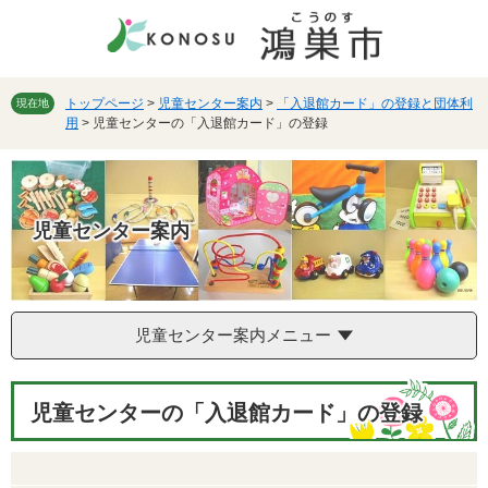
ペ
メ
ー
ニ
ジ
ュ
の
ー
先
を
トップページ
>
児童センター案内
>
「入退館カード」の登録と団体利
現在地
用
>
児童センターの「入退館カード」の登録
頭
飛
で
ば
す。
し
て
本
児童センター案内
文
へ
児童センター案内メニュー
本
児童センターの「入退館カード」の登録
文