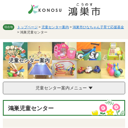
ペ
メ
ー
ニ
ジ
ュ
の
ー
先
を
トップページ
>
児童センター案内
>
鴻巣市ひなちゃん子育て応援基金
現在地
>
鴻巣児童センター
頭
飛
で
ば
す。
し
て
本
児童センター案内
文
へ
児童センター案内メニュー
本
鴻巣児童センター
文