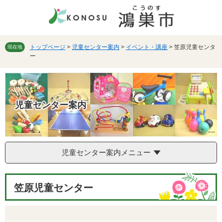
ペ
メ
ー
ニ
ジ
ュ
の
ー
先
を
トップページ
>
児童センター案内
>
イベント・講座
>
笠原児童センタ
現在地
ー
頭
飛
で
ば
す。
し
て
本
児童センター案内
文
へ
児童センター案内メニュー
本
笠原児童センター
文